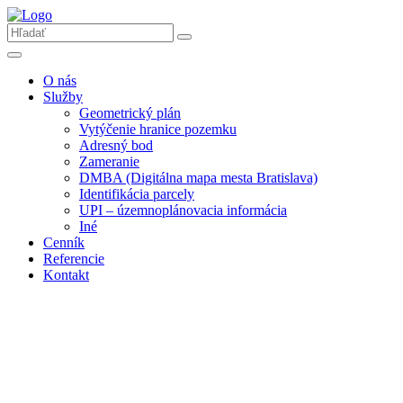
O nás
Služby
Geometrický plán
Vytýčenie hranice pozemku
Adresný bod
Zameranie
DMBA (Digitálna mapa mesta Bratislava)
Identifikácia parcely
UPI – územnoplánovacia informácia
Iné
Cenník
Referencie
Kontakt